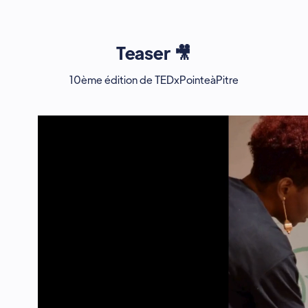
Teaser 🎥
10ème édition de TEDxPointeàPitre